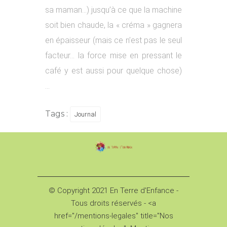
sa maman…) jusqu’à ce que la machine
soit bien chaude, la « créma » gagnera
en épaisseur (mais ce n’est pas le seul
facteur… la force mise en pressant le
café y est aussi pour quelque chose)
…
Tags :
Journal
© Copyright 2021 En Terre d'Enfance -
Tous droits réservés - <a
href="/mentions-legales" title="Nos