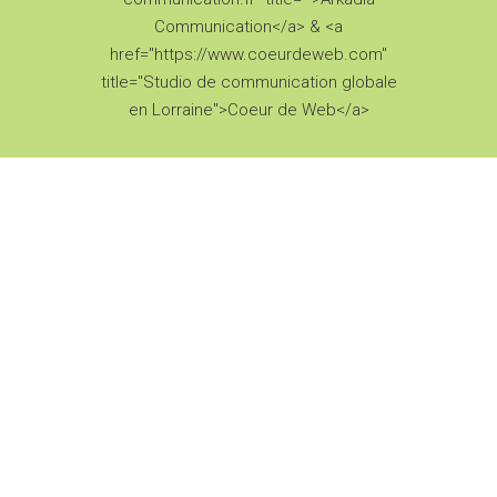
Communication</a> & <a
href="https://www.coeurdeweb.com"
title="Studio de communication globale
en Lorraine">Coeur de Web</a>