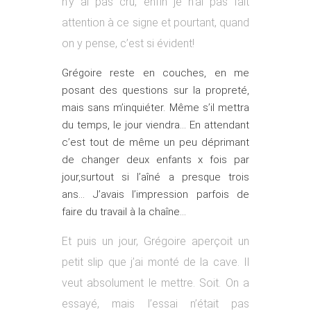
n’y ai pas cru, enfin je n’ai pas fait
attention à ce signe et pourtant, quand
on y pense, c’est si évident!
Grégoire reste en couches, en me
posant des questions sur la propreté,
mais sans m’inquiéter. Même s’il mettra
du temps, le jour viendra… En attendant
c’est tout de même un peu déprimant
de changer deux enfants x fois par
jour,surtout si l’aîné a presque trois
ans… J’avais l’impression parfois de
faire du travail à la chaîne…
Et puis un jour, Grégoire aperçoit un
petit slip que j’ai monté de la cave. Il
veut absolument le mettre. Soit. On a
essayé, mais l’essai n’était pas