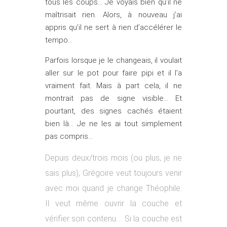
tous les coups… Je voyais bien qu’il ne
maîtrisait rien. Alors, à nouveau j’ai
appris qu’il ne sert à rien d’accélérer le
tempo…
Parfois lorsque je le changeais, il voulait
aller sur le pot pour faire pipi et il l’a
vraiment fait. Mais à part cela, il ne
montrait pas de signe visible… Et
pourtant, des signes cachés étaient
bien là… Je ne les ai tout simplement
pas compris…
Depuis deux/trois mois (ou plus, je ne
sais plus), Grégoire veut toujours venir
avec moi quand je change Théophile.
Il veut même ouvrir la couche et
vérifier son contenu… Si la couche est