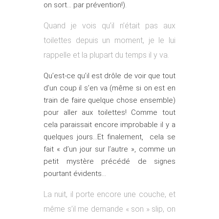
on sort… par prévention!).
Quand je vois qu’il n’était pas aux
toilettes depuis un moment, je le lui
rappelle et la plupart du temps il y va.
Qu’est-ce qu’il est drôle de voir que tout
d’un coup il s’en va (même si on est en
train de faire quelque chose ensemble)
pour aller aux toilettes! Comme tout
cela paraissait encore improbable il y a
quelques jours…Et finalement, cela se
fait « d’un jour sur l’autre », comme un
petit mystère précédé de signes
pourtant évidents…
La nuit, il porte encore une couche, et
même s’il me demande « son » slip, on