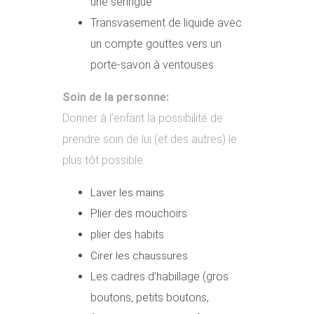
une seringue
Transvasement de liquide avec
un compte gouttes vers un
porte-savon à ventouses
Soin de la personne:
Donner à l’enfant la possibilité de
prendre soin de lui (et des autres) le
plus tôt possible.
Laver les mains
Plier des mouchoirs
plier des habits
Cirer les chaussures
Les cadres d’habillage (gros
boutons, petits boutons,