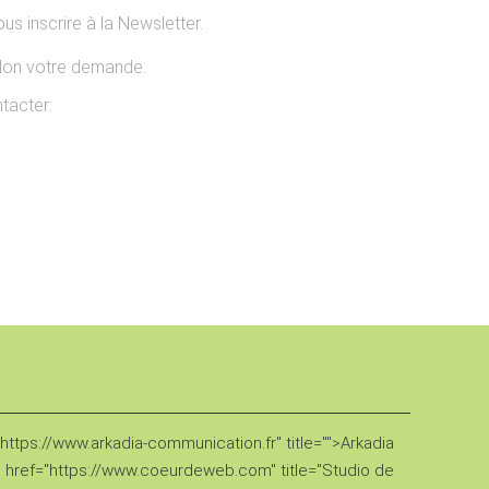
us inscrire à la Newsletter.
selon votre demande.
tacter:
ttps://www.arkadia-communication.fr" title="">Arkadia
href="https://www.coeurdeweb.com" title="Studio de