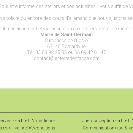
ur être informé des ateliers et des actualités il vous suffit de vo
ien scolaire ou encore des cours d’allemand que nous ajustons 
out renseignement et/ou inscription aux ateliers, merci de me con
Marie de Saint Germain
8 impasse de l’Ecole
67140 Bernardvillé
Tél: 03 88 92 25 85 ou 06 09 42 61 47
contact@enterredenfance.com
servés - <a href="/mentions-
Une conception <a href="h
s</a> - <a href="/conditions-
Communication</a> & <a 