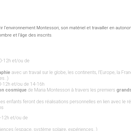
r l’environnement Montessori, son matériel et travailler en autono
mbre et l’âge des inscrits.
10-12h et/ou de
aphie
avec un travail sur le globe, les continents, l’Europe, la Fra
ues…)
0-12h et/ou de 14-16h
ion cosmique
de Maria Montessori à travers les premiers
grands
 les enfants feront des réalisations personnelles en lien avec le ré
ns
0-12h et/ou de
sciences (espace, système solaire, expériences…)