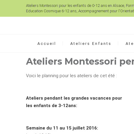
Ateliers Montessori pour les enfants de 0-12 ans en Alsace, For
Education Cosmique 6-12 ans, Accompagnement pour l'Orientati
Accueil
Ateliers Enfants
Ate
Ateliers Montessori pe
Voici le planning pour les ateliers de cet été :
Ateliers pendant les grandes vacances pour
les enfants de 3-12ans:
Semaine du 11 au 15 juillet 2016: