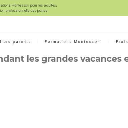
mations Montessori pour les adultes,
on professionnelle des jeunes
liers parents
Formations Montessori
Prof
ndant les grandes vacances e