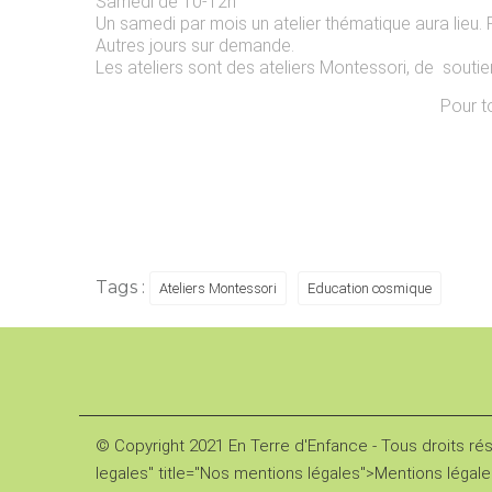
Samedi de 10-12h
Un samedi par mois un atelier thématique aura lieu. Po
Autres jours sur demande.
Les ateliers sont des ateliers Montessori, de sout
Pour t
Tags :
Ateliers Montessori
Education cosmique
© Copyright 2021 En Terre d'Enfance - Tous droits ré
legales" title="Nos mentions légales">Mentions légale