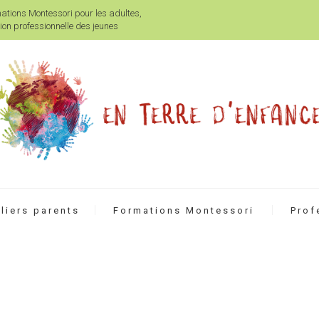
mations Montessori pour les adultes,
on professionnelle des jeunes
liers parents
Formations Montessori
Prof