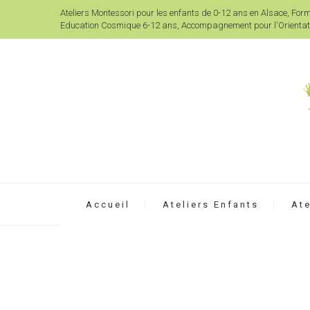
Ateliers Montessori pour les enfants de 0-12 ans en Alsace, For
Education Cosmique 6-12 ans, Accompagnement pour l'Orientati
Accueil
Ateliers Enfants
Ate