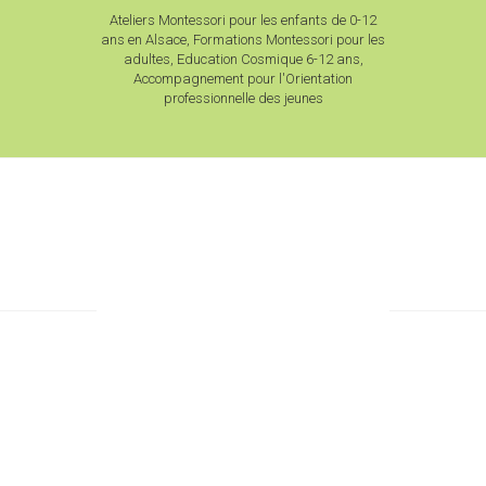
Ateliers Montessori pour les enfants de 0-12
ans en Alsace, Formations Montessori pour les
adultes, Education Cosmique 6-12 ans,
Accompagnement pour l'Orientation
professionnelle des jeunes