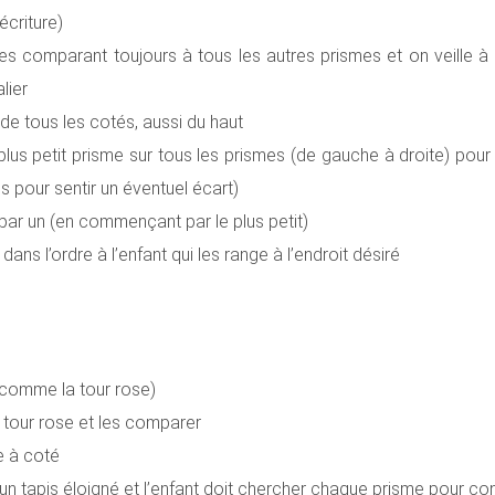
écriture)
es comparant toujours à tous les autres prismes et on veille 
lier
 de tous les cotés, aussi du haut
 plus petit prisme sur tous les prismes (de gauche à droite) pou
pour sentir un éventuel écart)
 par un (en commençant par le plus petit)
ans l’ordre à l’enfant qui les range à l’endroit désiré
 (comme la tour rose)
a tour rose et les comparer
e à coté
 un tapis éloigné et l’enfant doit chercher chaque prisme pour cons