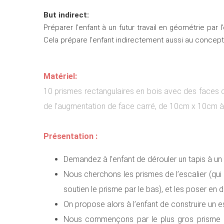
But indirect:
Préparer l’enfant à un futur travail en géométrie pa
Cela prépare l’enfant indirectement aussi au concep
Matériel:
10 prismes rectangulaires en bois avec des faces c
de l’augmentation de face carré, de 10cm x 10cm 
Présentation :
Demandez à l’enfant de dérouler un tapis à un e
Nous cherchons les prismes de l’escalier (qui é
soutien le prisme par le bas), et les poser en d
On propose alors à l’enfant de construire un e
Nous commençons par le plus gros prisme et