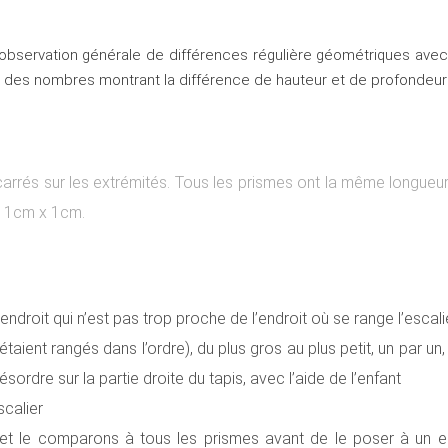
r l’observation générale de différences régulière géométriques ave
t des nombres montrant la différence de hauteur et de profondeur
arrés sur les extrémités. Tous les prismes ont la même longueur 
à 1cm x 1cm.
ndroit qui n’est pas trop proche de l’endroit où se range l’escali
taient rangés dans l’ordre), du plus gros au plus petit, un par u
ésordre sur la partie droite du tapis, avec l’aide de l’enfant
scalier
 le comparons à tous les prismes avant de le poser à un endr