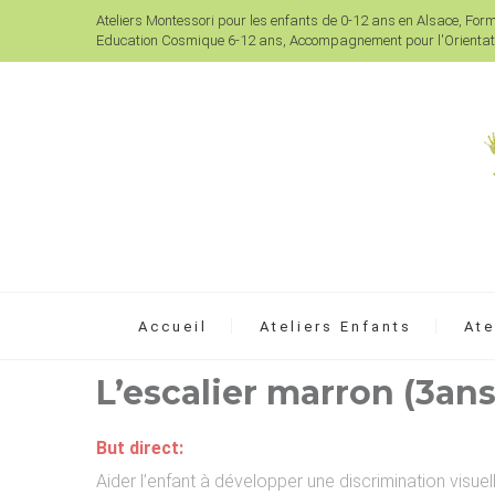
Ateliers Montessori pour les enfants de 0-12 ans en Alsace, For
Education Cosmique 6-12 ans, Accompagnement pour l'Orientati
Accueil
Ateliers Enfants
Ate
L’escalier marron (3ans
But direct:
Aider l’enfant à développer une discrimination visu