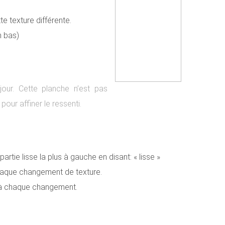
e texture différente.
n bas)
our. Cette planche n’est pas
our affiner le ressenti.
rtie lisse la plus à gauche en disant: « lisse »
chaque changement de texture.
e à chaque changement.