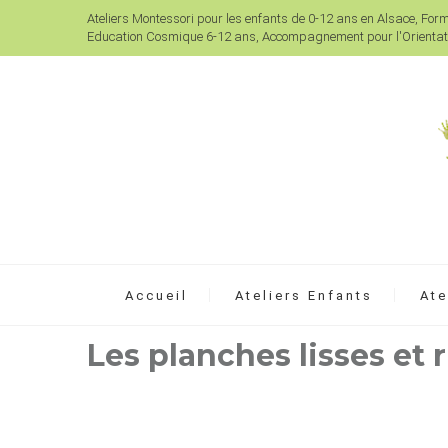
Ateliers Montessori pour les enfants de 0-12 ans en Alsace, For
Education Cosmique 6-12 ans, Accompagnement pour l'Orientati
Accueil
Ateliers Enfants
Ate
Les planches lisses et