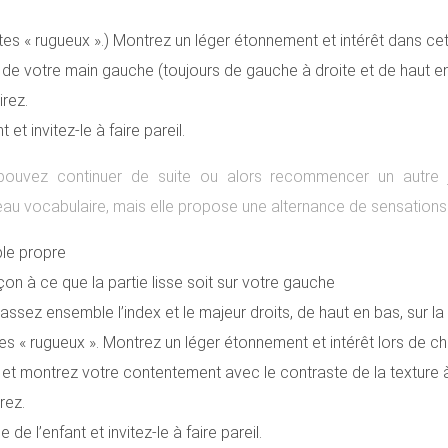
es « rugueux ».) Montrez un léger étonnement et intérêt dans cett
r de votre main gauche (toujours de gauche à droite et de haut e
rez.
et invitez-le à faire pareil.
pouvez continuer de suite ou alors recommencer un autre j
eau vocabulaire, mais elle propose une alternance de sensations p
ble propre
on à ce que la partie lisse soit sur votre gauche
ez ensemble l’index et le majeur droits, de haut en bas, sur la pa
es « rugueux ». Montrez un léger étonnement et intérêt lors de 
e et montrez votre contentement avec le contraste de la textur
rez.
e l’enfant et invitez-le à faire pareil.