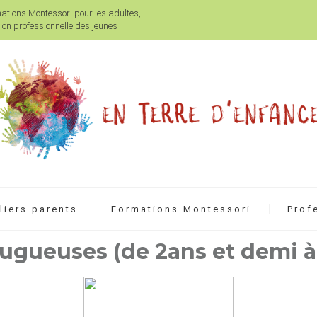
mations Montessori pour les adultes,
on professionnelle des jeunes
liers parents
Formations Montessori
Prof
 rugueuses (de 2ans et demi à