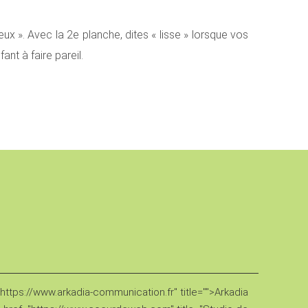
eux ». Avec la 2e planche, dites « lisse » lorsque vos
nt à faire pareil.
ttps://www.arkadia-communication.fr" title="">Arkadia