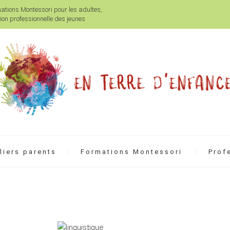
mations Montessori pour les adultes,
on professionnelle des jeunes
liers parents
Formations Montessori
Prof