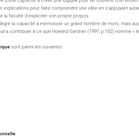
e d’une capacité à créer une logique pour se souvenir d’un ensem
es explications pour faire comprendre une idée en s’appuyant aut
ne la faculté d’expliciter son propre propos.
intègre la capacité à mémoriser un grand nombre de mots, mais aussi
pourra contribuer à ce que Howard Gardner (1997, p.102) nomme « le
tique
sont parmi les suivantes:
onnelle