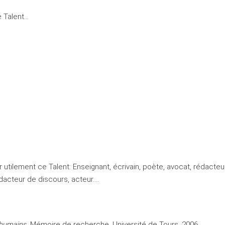
 Talent…
utilement ce Talent: Enseignant, écrivain, poète, avocat, rédacteur
 rédacteur de discours, acteur….
 humains,
Mémoire de recherche, Université de Tours, 2006.