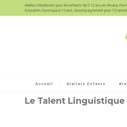
Ateliers Montessori pour les enfants de 0-12 ans en Alsace, For
Education Cosmique 6-12 ans, Accompagnement pour l'Orientati
Accueil
Ateliers Enfants
Ate
Le Talent Linguistique