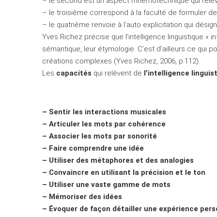
– le second est un aspect mnémotechnique qui relèv
– le troisième correspond à la faculté de formuler d
– le quatrième renvoie à l’auto explicitation qui désig
Yves Richez précise que l’intelligence linguistique « 
sémantique, leur étymologie. C’est d’ailleurs ce qui 
créations complexes (Yves Richez, 2006, p.112).
Les
capacités
qui relèvent de
l’intelligence linguis
– Sentir les interactions musicales
– Articuler les mots par cohérence
– Associer les mots par sonorité
– Faire comprendre une idée
– Utiliser des métaphores et des analogies
– Convaincre en utilisant la précision et le ton
– Utiliser une vaste gamme de mots
– Mémoriser des idées
– Évoquer de façon détailler une expérience pers