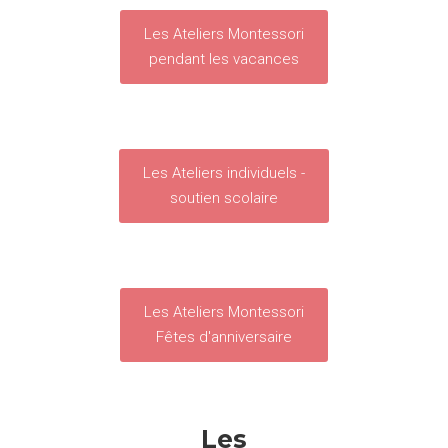
Les Ateliers Montessori
pendant les vacances
Les Ateliers individuels -
soutien scolaire
Les Ateliers Montessori
Fêtes d'anniversaire
Les